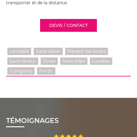
transporter et de la distance.
DEVIS / CONTACT
Lamballe
Saint-Alban
Pléneuf-Val-André
Saint-Brieuc
Dinan
Saint-Malo
Loudéac
Guingamp
Pordic
TÉMOIGNAGES