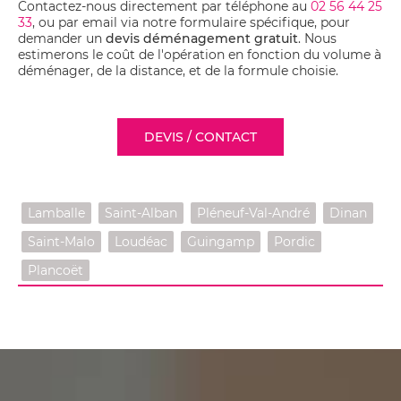
Contactez-nous directement par téléphone au
02 56 44 25
33
, ou par email via notre formulaire spécifique, pour
demander un
devis déménagement gratuit
. Nous
estimerons le coût de l'opération en fonction du volume à
déménager, de la distance, et de la formule choisie.
DEVIS / CONTACT
Lamballe
Saint-Alban
Pléneuf-Val-André
Dinan
Saint-Malo
Loudéac
Guingamp
Pordic
Plancoët