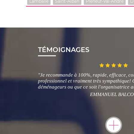
Lamballe
Saint-Alban
Pléneuf-Val-André
D
TÉMOIGNAGES
"Je recommande à 100%, rapide, efficace, co
professionnel et vraiment très sympathique! Q
déménageurs ou que ce soit l'organisatrice a
EMMANUEL BALCO