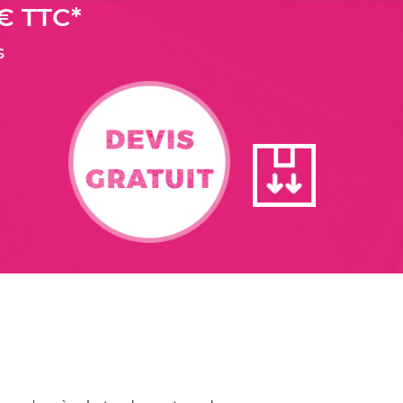
€ TTC*
s