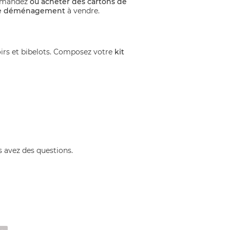
demandez
où acheter des cartons de
de déménagement
à vendre.
oirs et bibelots. Composez votre
kit
 avez des questions.