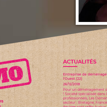
ACTUALITÉS
PROMOTION SUR LE MAT
08/01/2019
Pour rappel nous vous pro
TTC de matériel acheté et 
es
s