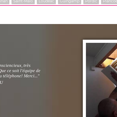
inan
Saint-Malo
Loudéac
Guingamp
Pordic
Planco
nsciencieux, très
ue ce soit l'équipe de
u téléphone! Merci..."
U