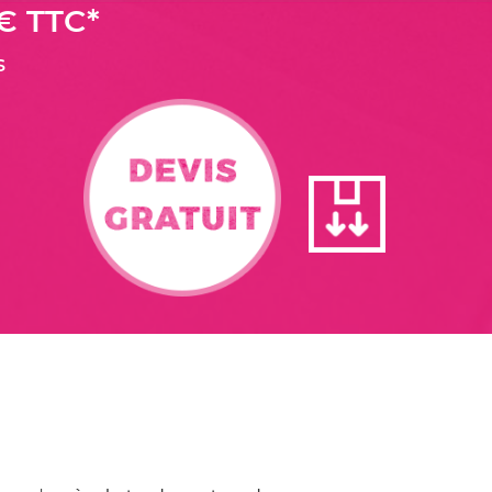
€ TTC*
s