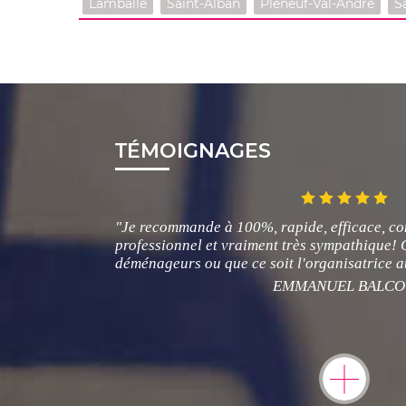
Lamballe
Saint-Alban
Pléneuf-Val-André
S
TÉMOIGNAGES
"Je recommande à 100%, rapide, efficace, co
professionnel et vraiment très sympathique! Q
déménageurs ou que ce soit l'organisatrice a
EMMANUEL BALCO