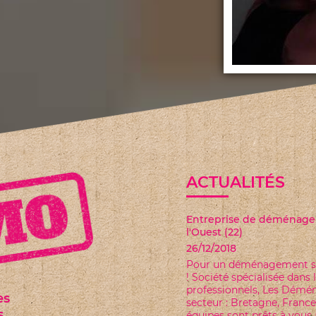
ACTUALITÉS
PROMOTION SUR LE MAT
08/01/2019
Pour rappel nous vous pro
TTC de matériel acheté et 
es
s