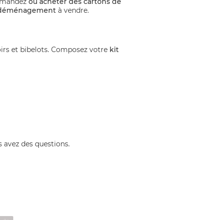
demandez
où acheter des cartons de
e déménagement
à vendre.
oirs et bibelots. Composez votre
kit
 avez des questions.