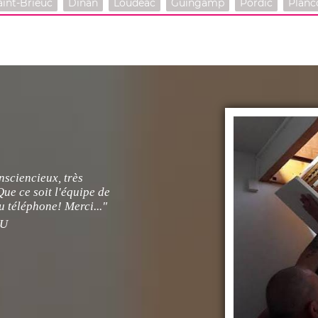
aint-Brieuc
Dinan
Loudéac
Guingamp
Pordic
Planc
nsciencieux, très
ue ce soit l'équipe de
u téléphone! Merci..."
U